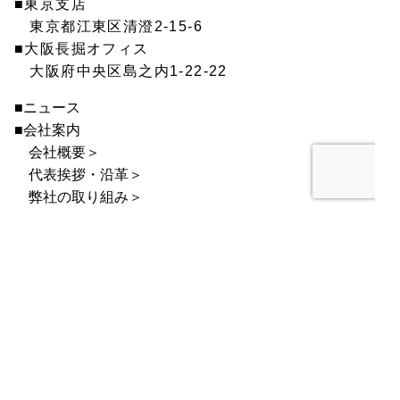
■東京支店
東京都江東区清澄2-15-6
■大阪長掘オフィス
大阪府中央区島之内1-22-22
■ニュース
■会社案内
会社概要＞
代表挨拶・沿革＞
弊社の取り組み＞
■商品案内
定番商品
AIR SENSOR-1
D.GROW
■リクルート
採用メッセージ ＞
募集要項 ＞
■お問い合わせ
お問い合わせ ＞